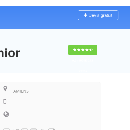
Devis gratuit
nior
9,5
(100%)
215
votes
AMIENS